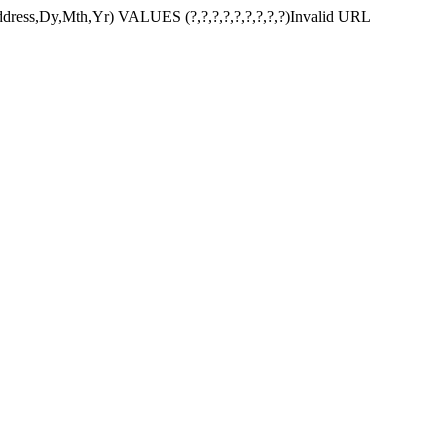
dress,Dy,Mth,Yr) VALUES (?,?,?,?,?,?,?,?,?)Invalid URL