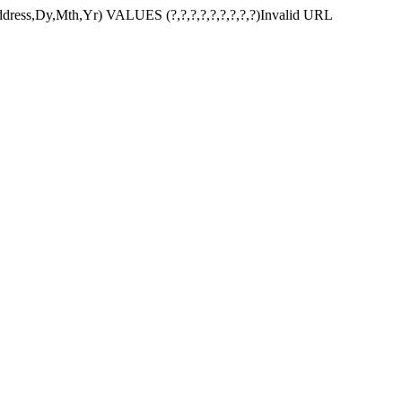
dress,Dy,Mth,Yr) VALUES (?,?,?,?,?,?,?,?,?)Invalid URL